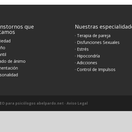
nstornos que
Nuestras especialidad
atamos
· Terapia de pareja
siedad
· Disfunciones Sexuales
eño
· Estrés
antil
· Hipocondría
tado de ánimo
· Adicciones
imentación
· Control de Impulsos
rsonalidad
EO para psicólogos abelpardo.net
-
Aviso Legal