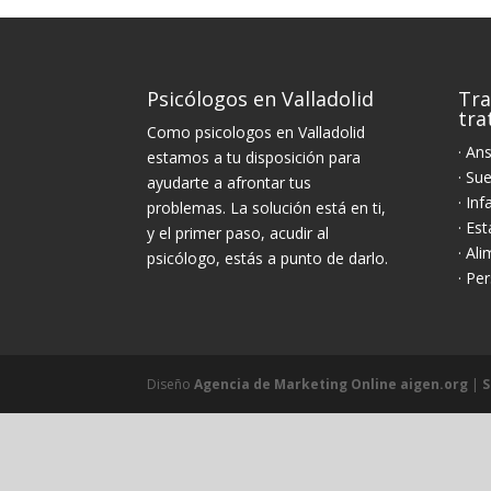
Psicólogos en Valladolid
Tra
tr
Como psicologos en Valladolid
· An
estamos a tu disposición para
· Su
ayudarte a afrontar tus
· Inf
problemas. La solución está en ti,
· Es
y el primer paso, acudir al
· Al
psicólogo, estás a punto de darlo.
· Pe
Diseño
Agencia de Marketing Online aigen.org
|
S