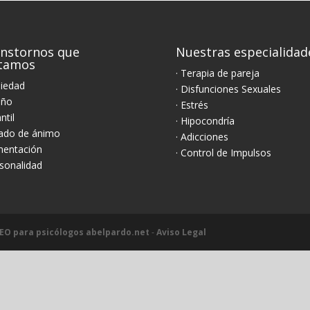
nstornos que
Nuestras especialidad
atamos
· Terapia de pareja
siedad
· Disfunciones Sexuales
eño
· Estrés
antil
· Hipocondría
tado de ánimo
· Adicciones
imentación
· Control de Impulsos
rsonalidad
EO para psicólogos abelpardo.net
-
Aviso Legal