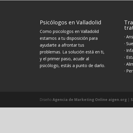
Psicólogos en Valladolid
Tra
tr
Como psicologos en Valladolid
· An
estamos a tu disposición para
· Su
ayudarte a afrontar tus
· Inf
problemas. La solución está en ti,
· Es
y el primer paso, acudir al
· Al
psicólogo, estás a punto de darlo.
· Pe
Diseño
Agencia de Marketing Online aigen.org
|
S