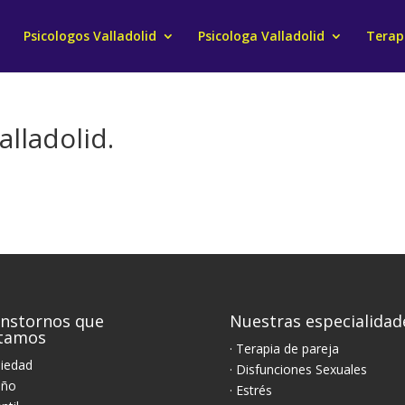
Psicologos Valladolid
Psicologa Valladolid
Terapi
lladolid.
nstornos que
Nuestras especialidad
atamos
· Terapia de pareja
siedad
· Disfunciones Sexuales
eño
· Estrés