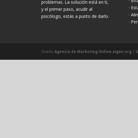
· Inf
problemas. La solución está en ti,
· Es
y el primer paso, acudir al
· Al
psicólogo, estás a punto de darlo.
· Pe
Diseño
Agencia de Marketing Online aigen.org
|
S