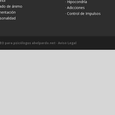
antil
· Hipocondría
tado de ánimo
· Adicciones
imentación
· Control de Impulsos
rsonalidad
EO para psicólogos abelpardo.net
-
Aviso Legal